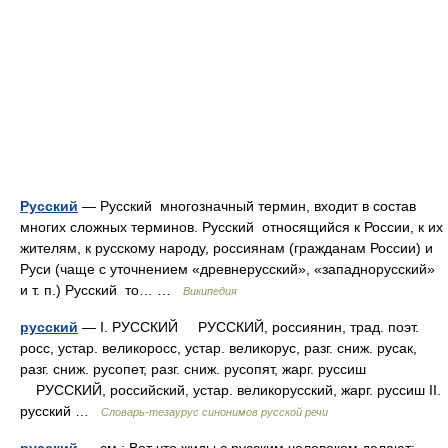
Русский
— Русский многозначный термин, входит в состав
многих сложных терминов. Русский относящийся к России, к их
жителям, к русскому народу, россиянам (гражданам России) и
Руси (чаще с уточнением «древнерусский», «западнорусский»
и т. п.) Русский то… …
Википедия
русский
— I. РУССКИЙ РУССКИЙ, россиянин, трад. поэт.
росс, устар. великоросс, устар. великорус, разг. сниж. русак,
разг. сниж. русопет, разг. сниж. русопят, жарг. руссиш
РУССКИЙ, российский, устар. великорусский, жарг. руссиш II.
русский …
Словарь-тезаурус синонимов русской речи