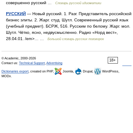
совершенно русский …
Словарь русской идиоматики
РУССКИЙ
— Новый русский. 1. Разг. Представитель российской
бизнес элиты. 2. Жарг. студ. Шутл. Современный русский язык
(учебный предмет). БСРЖ, 516. Русским по белому. Жарг. мол.
Шутл. Чётко, ясно, недвусмысленно. Радио «Норд вест»,
28.04.01. /em>… …
Большой словарь русских поговорок
© Academic, 2000-2026
18+
Contact us:
Technical Support
,
Advertising
Dictionaries export
, created on PHP,
Joomla,
Drupal,
WordPress,
MODx.