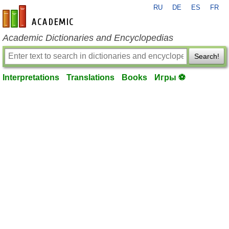
RU
DE
ES
FR
en-academic.com
Academic Dictionaries and Encyclopedias
Search!
Interpretations
Translations
Books
Игры ⚽