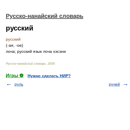
Русско-нанайский словарь
русский
русский
(-ая, -ое)
лоча; русский язык лоча хэсэни
Русско-нанайский словарь
.
2009
.
Игры ⚽
Нужно сделать НИР?
руль
ручей